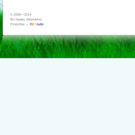
© 2008—2014
Всі права збережено
Розробка —
S
V
-
S
t
u
d
i
o