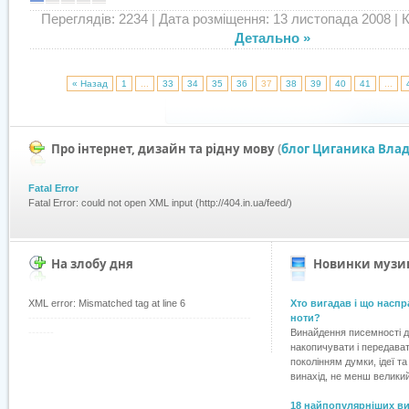
Переглядів: 2234
| Дата розміщення: 13 листопада 2008 | Ко
Детально »
« Назад
1
...
33
34
35
36
37
38
39
40
41
...
Про інтернет, дизайн та рідну мову
(
блог Циганика Вла
Fatal Error
Fatal Error: could not open XML input (http://404.in.ua/feed/)
На злобу дня
Новинки музик
XML error: Mismatched tag at line 6
Хто вигадав і що наспр
-------------------------------------------------------------
ноти?
-------
Винайдення писемності 
накопичувати і передава
поколінням думки, ідеї т
винахід, не менш великий,
18 найпопулярніших ви