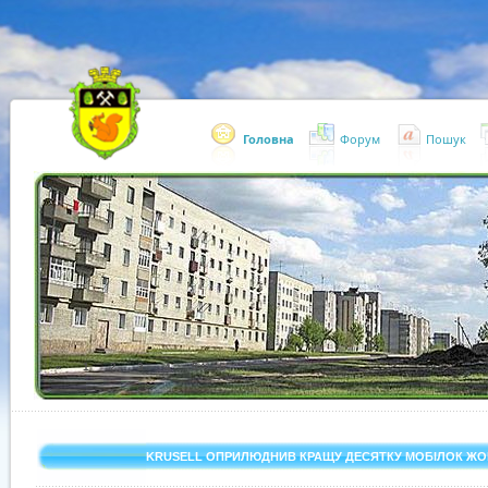
Головна
Форум
Пошук
«
1
2
3
4
5
6
7
»
KRUSELL ОПРИЛЮДНИВ КРАЩУ ДЕСЯТКУ МОБІЛОК Ж