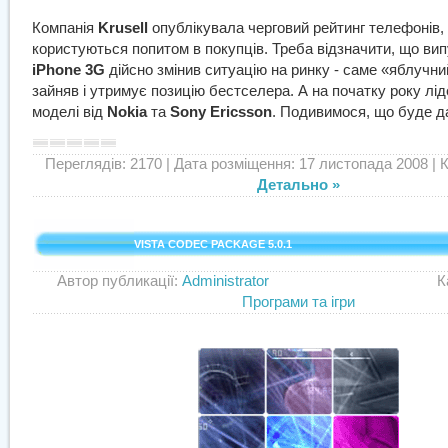
Компанія
Krusell
опублікувала черговий рейтинг телефонів, 
користуються попитом в покупців. Треба відзначити, що ви
iPhone 3G
дійсно змінив ситуацію на ринку - саме «яблучн
зайняв і утримує позицію бестселера. А на початку року лі
моделі від
Nokia
та
Sony Ericsson
. Подивимося, що буде дал
Переглядів: 2170
| Дата розміщення: 17 листопада 2008 | Ко
Детально »
VISTA CODEC PACKAGE 5.0.1
Автор публикації:
Administrator
Категор
Програми та ігри