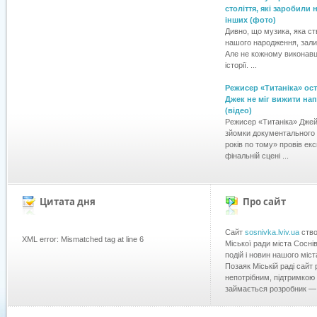
століття, які заробили 
інших (фото)
Дивно, що музика, яка с
нашого народження, зал
Але не кожному виконавц
історії. ...
Режисер «Титаніка» ос
Джек не міг вижити на
(відео)
Режисер «Титаніка» Дже
зйомки документального 
років по тому» провів екс
фінальній сцені ...
Цитата дня
Про сайт
Сайт
sosnivka.lviv.ua
ство
XML error: Mismatched tag at line 6
Міської ради міста Сосні
подій і новин нашого міста
Позаяк Міській раді сайт
непотрібним, підтримкою
займається розробник 