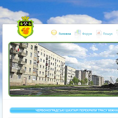
Головна
Форум
Пошук
«
1
2
3
4
5
6
7
»
ЧЕРВОНОГРАДСЬКІ ШАХТАРІ ПЕРЕКРИЛИ ТРАСУ МІЖН