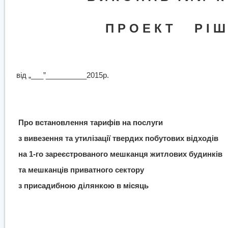
П Р О Е К Т
Р І Ш
від „___”__________2015р.
Про встановлення тарифів на послуги
з вивезення та утилізації твердих побутових відходів
на 1-го зареєстрованого мешканця житлових будинків
та мешканців приватного сектору
з присадибною ділянкою в місяць