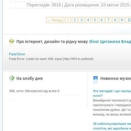
Переглядів: 3918
| Дата розміщення: 23 квітня 2015 |
« Назад
1
2
3
4
5
6
7
8
9
1
Про інтернет, дизайн та рідну мову
(
блог Циганика Вла
Fatal Error
Fatal Error: could not open XML input (http://404.in.ua/feed/)
На злобу дня
Новинки музик
XML error: Mismatched tag at line 6
Хто вигадав і що наспр
-------------------------------------------------------------
ноти?
-------
Винайдення писемності 
накопичувати і передава
поколінням думки, ідеї т
винахід, не менш великий,
18 найпопулярніших ви
століття, які заробили 