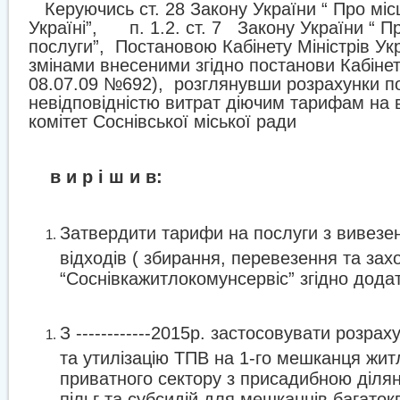
Керуючись ст. 28 Закону України “ Про мі
Україні”,
п. 1.2. ст. 7
Закону України “ П
послуги”,
Постановою Кабінету Міністрів Укр
змінами внесеними згідно постанови Кабінету
08.07.09 №692),
розглянувши розрахунки по
невідповідністю витрат діючим тарифам на
комітет Соснівської міської ради
в и р і ш и в:
Затвердити тарифи на послуги з вивезе
відходів ( збирання, перевезення та зах
“Соснівкажитлокомунсервіс” згідно дода
З ------------2015р. застосовувати розра
та утилізацію ТПВ на 1-го мешканця жит
приватного сектору з присадибною діля
пільг та субсидій для мешканців багаток