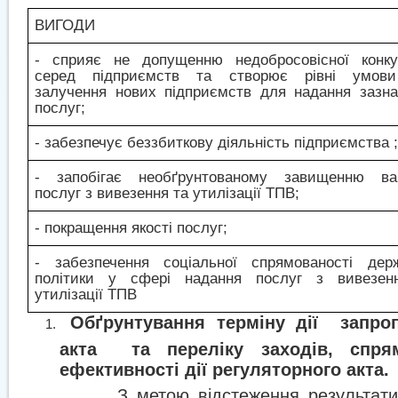
ВИГОДИ
- сприяє не допущенню недобросовісної конкур
серед підприємств та створює рівні умов
залучення нових підприємств для надання зазн
послуг;
- забезпечує беззбиткову діяльність підприємства 
- запобігає необґрунтованому завищенню вар
послуг з вивезення та утилізації ТПВ;
- покращення якості послуг;
- забезпечення соціальної спрямованості держ
політики у сфері надання послуг з вивезен
утилізації ТПВ
Обґрунтування терміну дії
запро
акта
та переліку заходів, спря
ефективності дії регуляторного акта.
З метою відстеження результати