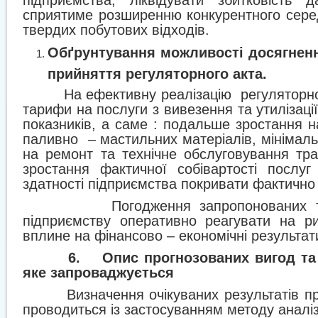
підприємства, ліквідувати збитковість 
сприятиме розширенню конкурентного сере
твердих побутових відходів.
Обґрунтування можливості досягненн
прийняття регуляторного акта.
На ефективну реалізацію
регуляторн
тарифи на послуги з вивезення та утилізаці
показників, а саме : подальше зростання н
паливно
– мастильних матеріалів, мінімаль
на ремонт та технічне обслуговування тр
зростання фактичної собівартості послуг
здатності підприємства покривати фактично 
Погодження запропонованих 
підприємству оперативно реагувати на ри
вплине на фінансово – економічні результат
6.
Опис прогнозованих вигод та
яке запроваджується
Визначення очікуваних результатів п
проводиться із застосуванням методу аналіз