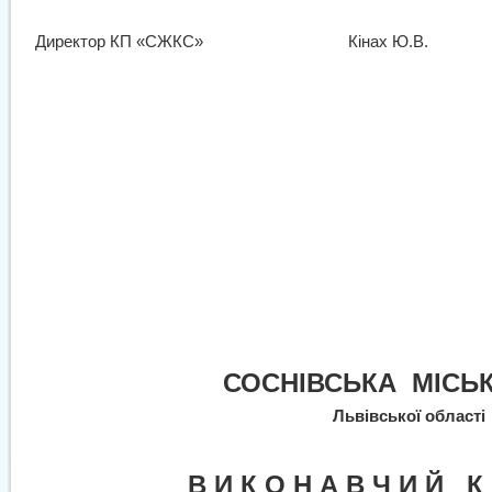
Директор КП «СЖКС»
Кінах Ю.В.
СОСНІВСЬКА
МІСЬ
Львівської області
В И К О Н А В Ч И Й
К 