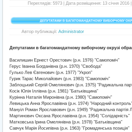
Переглядів: 5973
| Дата розміщення: 13 січня 2016 |
ДЕПУТАТАМИ В БАГАТОМАНДАТНОМУ ВИБОРЧОМУ ОКР
Автор публикації:
Administrator
Катего
Депутатами в багатомандатному виборчому окрузі обра
Василишин Ернест Орестович (р.н. 1976) "Самопоміч"
Герус Іванна Богданівна (р.н. 1970) "Свобода"
Гулько Лев Євгенович (р.н. 1977) "Укроп"
Гурик Тарас Миколайович (р.н. 1983) "Самопоміч"
Заблоцький Сергій Омелянович (р.н. 1975) "Радикальна пар
Косік Юлія Іллівна (р.н. 1981) "Батьківщина"
Курінна Наталія Миронівна (р.н. 1980) "Самопоміч"
Левицька Анна Ярославівна (р.н. 1974) "Народний контроль
Мануіл Роман Ярославович (р.н. 1949) "Радикальна партія 
Мартинович Оксана Ярославівна (р.н. 1954) "Солідарність"
Матковська Ірина Омелянівна (р.н. 1978) "Батьківщина"
Савчук Марія Йосипівна (р.н. 1963) "Громадянська позиція"