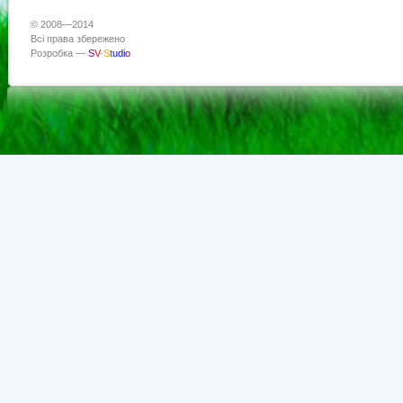
© 2008—2014
Всі права збережено
Розробка —
S
V
-
S
t
u
d
i
o