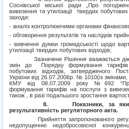
Соснівської міської ради „Про погодже
вивезення та утилізації
твердих побутових 
заходи:
- аналіз контролюючими органами фінансової
- обговорення результатів та наслідків прий
- вивчення думки громадськості щодо варт
утилізації твердих побутових відходів;
Зазначене Рішення вважається д
змін до
Порядку формування тарифів
побутових відходів, затвердженого Пост
України від 26.07.2006р. № 1010(із змінами
КМУ від 08.07.2009 року №692 “Про
формування тарифів на послуги з вивезен
також , в разі подальшого зростання вартос
8.
Показники, за як
результативність регуляторного акта.
Прийняття запропонованого регу
недопущенню недобросовісної конкурен