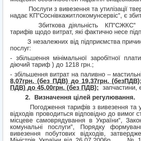
Послуги з вивезення та утилізації тве
надає КП”Соснівкажитлокомунсервіс”, є зби
Збиткова діяльність
КП”СЖКС”
тарифів щодо витрат, які фактично несе під
З незалежних від підприємства причин
послуг:
- збільшення мінімальної заробітної плат
діючий тариф ) до 1218 грн.;
- збільшення витрат на паливно – мастильні
8,07грн. (без ПДВ) до 19,37грн. (безПДВ)
ПДВ) до 45,00грн. (без ПДВ);
запчастини, 
2.
Визначення цілей регулювання.
Погодження тарифів з вивезення та у
відходів проводиться відповідно до вимог с
місцеве самоврядування в України”, Зако
комунальні послуги”, Порядку формува
вивезення побутових відходів, затвердж
Міністрів України від 26.07.2006р.
№ 10