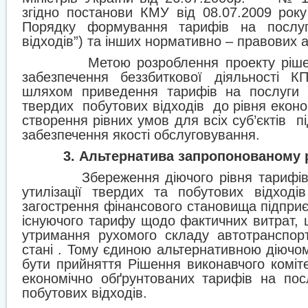
згідно постанови КМУ від 08.07.2009 ро
Порядку формування тарифів на послуг
відходів”) та інших нормативно – правових а
Метою розроблення проекту ріше
забезпечення беззбиткової діяльності КП
шляхом приведення тарифів на послуги 
твердих
побутових відходів
до рівня еконо
створення рівних умов для всіх суб’єктів
п
забезпечення якості обслуговування.
3. Альтернатива запропонованому 
Збереження діючого рівня тарифів
утилізації твердих та побутових відход
загострення фінансового становища підприє
існуючого тарифу щодо фактичних витрат, 
утримання рухомого складу автотранспор
стані . Тому єдиною альтернативною діючо
бути прийняття Рішення виконавчого коміт
економічно обґрунтованих тарифів на пос
побутових відходів.