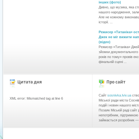
інших (фото)
Дивно, що музика, яка с
нашого народження, зал
Але не кожному виконавц
історії. ...
Режисер «Титаніка» ос
Джек не міг вижити на
(відео)
Режисер «Титаніка» Дже
зйомки документального 
років по тому» провів екс
фінальній сцені ...
Цитата дня
Про сайт
Сайт
sosnivka.lviv.ua
ство
XML error: Mismatched tag at line 6
Міської ради міста Сосні
подій і новин нашого міста
Позаяк Міській раді сайт
непотрібним, підтримкою
займається розробник 