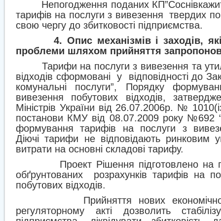
Непогодження поданих КП”Соснівкажит
тарифів на послуги з вивезення
твердих по
свою чергу до збитковості підприємства.
4. Опис механізмів і заходів, як
проблеми шляхом прийняття запропонов
Тарифи на послуги з вивезення та утил
відходів сформовані
у
відповідності до За
комунальні послуги”, Порядку формува
вивезення побутових відходів, затвердж
Міністрів України від 26.07.2006р. № 1010(
постанови КМУ від 08.07.2009 року №692 
формування тарифів на послуги з вивезен
Діючі тарифи не відповідають ринковим у
витрати на основні складові тарифу.
Проект Рішення підготовлено на п
обґрунтованих
розрахунків тарифів на п
побутових відходів.
Прийняття нових економічн
регуляторному акті дозволить стабіліз